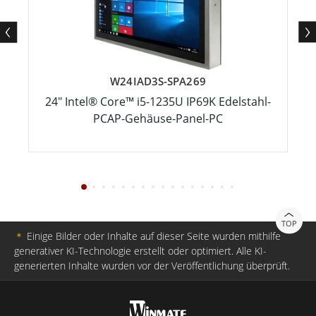
W24IAD3S-SPA269
24" Intel® Core™ i5-1235U IP69K Edelstahl-
PCAP-Gehäuse-Panel-PC
TOP
＊
Einige Bilder oder Inhalte auf dieser Seite wurden mithilfe
generativer KI-Technologie erstellt oder optimiert. Alle KI-
generierten Inhalte wurden vor der Veröffentlichung überprüft.