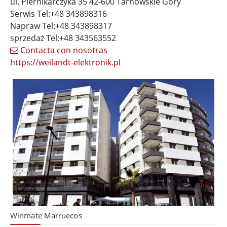
ul. Piernikarczyka 35 42-600 Tarnowskie Góry
Serwis Tel:+48 343898316
Napraw Tel:+48 343898317
sprzedaż Tel:+48 343563552
Contacta con nosotras
https://weilandt-elektronik.pl
Winmate Marruecos