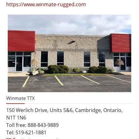
https://www.winmate-rugged.com
Winmate TTX
150 Werlich Drive, Units 5&6, Cambridge, Ontario,
N1T 1N6
Toll free: 888-843-9889
Tel: 519-621-1881