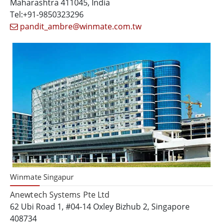
Maharashtra 411045, India
Tel:+91-9850323296
pandit_ambre@winmate.com.tw
Winmate Singapur
Anewtech Systems Pte Ltd
62 Ubi Road 1, #04-14 Oxley Bizhub 2, Singapore
408734