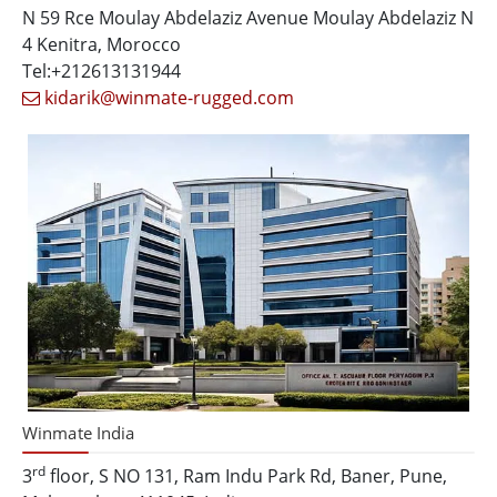
N 59 Rce Moulay Abdelaziz Avenue Moulay Abdelaziz N
4 Kenitra, Morocco
Tel:+212613131944
kidarik@winmate-rugged.com
Winmate India
rd
3
floor, S NO 131, Ram Indu Park Rd, Baner, Pune,