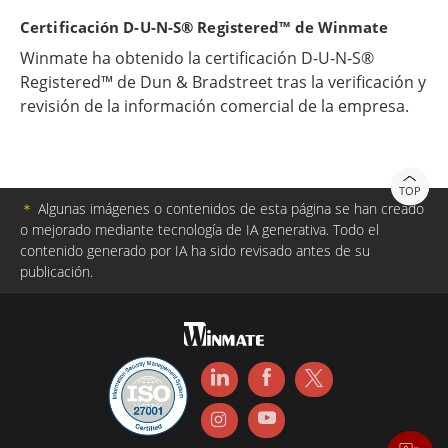
integradas.
Certificación D-U-N-S® Registered™ de Winmate
Winmate ha obtenido la certificación D-U-N-S®
Registered™ de Dun & Bradstreet tras la verificación y
revisión de la información comercial de la empresa.
TOP
＊
Algunas imágenes o contenidos de esta página se han creado
o mejorado mediante tecnología de IA generativa. Todo el
contenido generado por IA ha sido revisado antes de su
publicación.