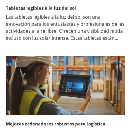
Tabletas legibles a la luz del sol
Las tabletas legibles a la luz del sol son una
innovación para los entusiastas y profesionales de las
actividades al aire libre. Ofrecen una visibilidad nítida
incluso con luz solar intensa. Estas tabletas están
diseñadas para combatir el reflejo de la pantalla con
tecnología avanzada. Su alto brillo y recubrimiento
antirreflejo las hacen ideales para uso en exteriores.
Pilotos, jefes de obra e investigadores de campo se
benefician enormemente de estos dispositivos, ya
que los utilizan para la navegación, la planificación y la
recopilación de datos.
Mejores ordenadores robustos para logística