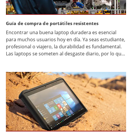
Guía de compra de portátiles resistentes
Encontrar una buena laptop duradera es esencial
para muchos usuarios hoy en día. Ya seas estudiante,
profesional o viajero, la durabilidad es fundamental.
Las laptops se someten al desgaste diario, por lo que
la robustez es una característica clave. Una laptop
confiable puede soportar caídas, derrames y otros
percances. Las laptops duraderas no solo se
caracterizan por su robustez, sino que también
ofrecen un rendimiento duradero. Suelen estar
fabricadas con materiales robustos y componentes
eficientes.