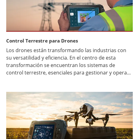
sorpresas.
Control Terrestre para Drones
Los drones están transformando las industrias con
su versatilidad y eficiencia. En el centro de esta
transformación se encuentran los sistemas de
control terrestre, esenciales para gestionar y operar
drones de manera efectiva. Estos sistemas combinan
componentes de hardware y software que trabajan
juntos para garantizar operaciones fluidas. Desde la
planificación de misiones hasta la supervisión en
tiempo real, cubren todos los aspectos. Los sistemas
de navegación y control de vuelo son componentes
integrales que aseguran rutas de vuelo precisas y
navegación segura. Las operaciones remotas