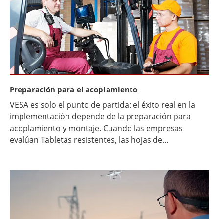
distribuidos en múltiples ubicaciones. En este
contexto, las tabletas resistentes —y los dispositivos
2 en 1 resistentes— se están convirtiendo en
endpoints clave para los flujos de trabajo de campo e
industriales.
Preparación para el acoplamiento
VESA es solo el punto de partida: el éxito real en la
implementación depende de la preparación para
acoplamiento y montaje. Cuando las empresas
evalúan Tabletas resistentes, las hojas de
especificaciones suelen ser comparables: protección
de ingreso, conectividad, brillo, rendimiento. Pero lo
que con mayor frecuencia retrasa un despliegue (o
dificulta la ampliación) no es la CPU ni la pantalla, sino
si el dispositivo puede montarse, recibir energía,
acoplarse, mantenerse y replicarse en varios sitios sin