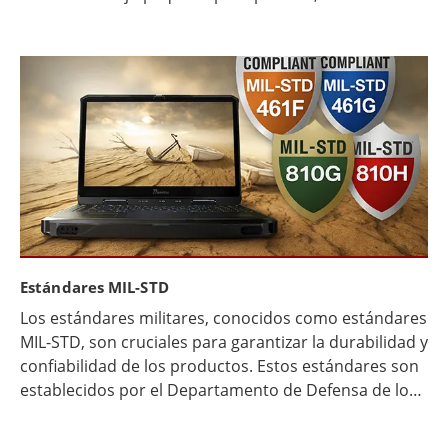
profesional que necesita un dispositivo de alto
rendimiento, el mercado tiene algo para ofrecer. En
esta guía completa, exploraremos las tablets más
potentes disponibles, destacando sus características,
capacidades y lo que las hace sobresalir en el
competitivo mercado de tablets.
Estándares MIL-STD
Los estándares militares, conocidos como estándares
MIL-STD, son cruciales para garantizar la durabilidad y
confiabilidad de los productos. Estos estándares son
establecidos por el Departamento de Defensa de los
Estados Unidos (DoD) y aseguran que los equipos
puedan funcionar en condiciones extremas.