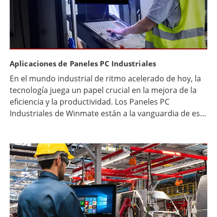
libre como los profesionales se benefician de los
dispositivos con certificación IP68. Estos dispositivos
prometen fiabilidad en entornos impredecibles.
Descubra por qué la certificación IP68 es esencial
para sus dispositivos. Descubra cómo mejora la
durabilidad y prolonga la vida útil de sus dispositivos
Aplicaciones de Paneles PC Industriales
electrónicos.
En el mundo industrial de ritmo acelerado de hoy, la
tecnología juega un papel crucial en la mejora de la
eficiencia y la productividad. Los Paneles PC
Industriales de Winmate están a la vanguardia de esta
revolución tecnológica. Estos dispositivos avanzados
están diseñados para soportar entornos difíciles
mientras ofrecen un rendimiento de primer nivel.