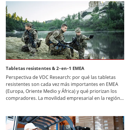
automatizada de informes y una interoperabilidad
fluida entre los flujos de trabajo de policía, bomberos
y servicios médicos de emergencia (EMS).
Tabletas resistentes & 2‑en‑1 EMEA
Perspectiva de VDC Research: por qué las tabletas
resistentes son cada vez más importantes en EMEA
(Europa, Oriente Medio y África) y qué priorizan los
compradores. La movilidad empresarial en la región
EMEA está cada vez más influenciada por
implementaciones basadas en proyectos, requisitos
operativos más estrictos y la necesidad de una
ejecución coherente entre equipos de primera línea