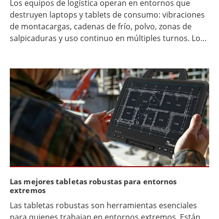
Los equipos de logística operan en entornos que
destruyen laptops y tablets de consumo: vibraciones
de montacargas, cadenas de frío, polvo, zonas de
salpicaduras y uso continuo en múltiples turnos. Los
mejores ordenadores robustos para operaciones
logísticas combinan durabilidad MIL-STD, altas
clasificaciones IP, conectividad confiable en
almacenes y accesorios listos para logística, como
bases para vehículos, soportes y escaneo de códigos
de barras.
Las mejores tabletas robustas para entornos
extremos
Las tabletas robustas son herramientas esenciales
para quienes trabajan en entornos extremos. Están