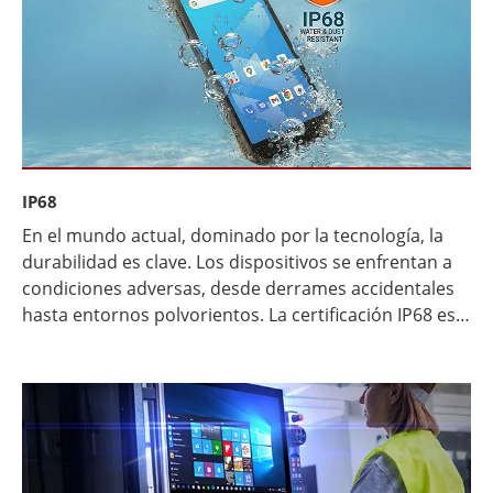
en el terreno. Preferidos por personal militar,
equipos de primera respuesta y profesionales de
campo, minimizan el tiempo de inactividad y superan
a los portátiles estándar en entornos hostiles.
Aunque su coste inicial es mayor, su durabilidad y
fiabilidad para misiones críticas aportan un sólido
valor a largo plazo.
IP68
En el mundo actual, dominado por la tecnología, la
durabilidad es clave. Los dispositivos se enfrentan a
condiciones adversas, desde derrames accidentales
hasta entornos polvorientos. La certificación IP68 es
un avance revolucionario para la electrónica. Ofrece
una protección excepcional contra el agua y el polvo.
Esta certificación es crucial para quienes confían en
ordenadores portátiles y smartphones robustos, ya
que garantiza la resistencia de los dispositivos a las
inclemencias del tiempo. Tanto los aficionados al aire