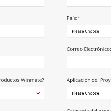
 Gateway
Pantallas Médicas
More
País:
*
óleo & Gas, Grado ATEX
Tecnología de IA
a resistente de grado ATEX
Movilidad con Edge AI
al portátil resistente con
Panel PC Edge AI
icación ATEX
Box PCs con Edge AI
PC de grado ATEX
Correo Electrónico:
More
productos Winmate?
Aplicación del Proy
Categoria del prod