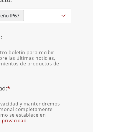
seño IP67
:
tro boletín para recibir
re las últimas noticias,
amientos de productos de
ad:
*
ivacidad y mantendremos
ersonal completamente
como se establece en
e privacidad
.