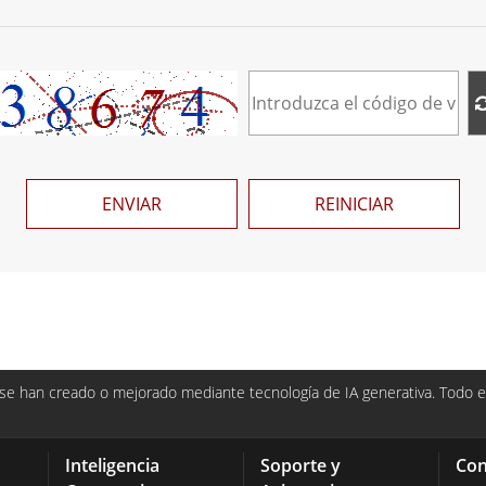
ENVIAR
REINICIAR
e han creado o mejorado mediante tecnología de IA generativa. Todo el
Inteligencia
Soporte y
Con