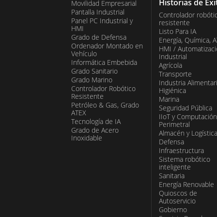
Historias de Éxi
Movilidad Empresarial
Pantalla Industrial
Controlador robóti
Panel PC Industrial y
resistente
HMI
Listo Para IA
Grado de Defensa
Energía, Química, 
Ordenador Montado en
HMI / Automatizac
Vehículo
Industrial
Informática Embebida
Agrícola
Grado Sanitario
Transporte
Grado Marino
Industria Alimentar
Controlador Robótico
Higiénica
Resistente
Marina
Petróleo & Gas, Grado
Seguridad Pública
ATEX
IIoT y Computación
Tecnología de IA
Perimetral
Grado de Acero
Almacén y Logístic
Inoxidable
Defensa
Infraestructura
Sistema robótico
inteligente
Sanitaria
Energía Renovable
Quioscos de
Autoservicio
Gobierno