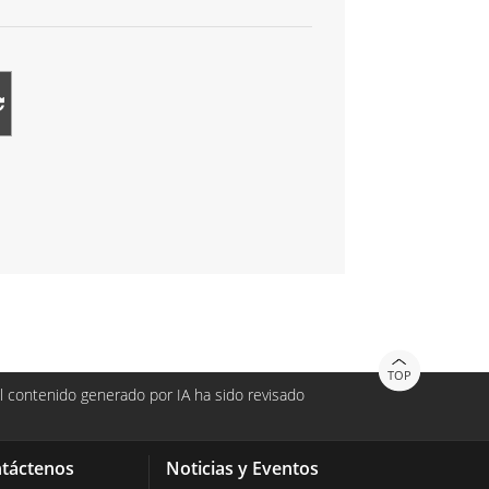
TOP
 contenido generado por IA ha sido revisado
táctenos
Noticias y Eventos