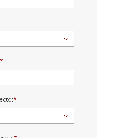
Ordenadores Embebidos Marinos
More
Grado de Acero Inoxidable
Panel PC de Acero Inoxidable
Pantalla de Acero Inoxidable
*
ecto:
*
ucto:
*