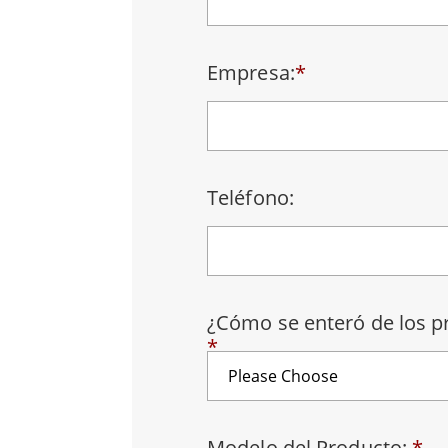
Radio
Ordenador montado en vehículo con
Android
Tableta montada en vehículo
Empresa:
*
Controlador Robótico
Petr
Resistente
Tablet
Movilidad con Edge AI
Termin
certif
Controlador robótico
Panel 
Teléfono:
¿Cómo se enteró de los 
*
Modelo del Producto:
*