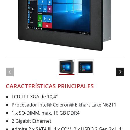
CARACTERÍSTICAS PRINCIPALES
LCD TFT XGA de 10,4”
Procesador Intel® Celeron® Elkhart Lake N6211
1 x SO-DIMM, máx. 16 GB DDR4
2 Gigabit Ethernet
Admite 2 x SATA III, 4 x COM, 2 x USB 3.2 Gen 2x1, 4