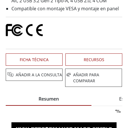
Alt, 2 USB 3.2 Gen 2 Tipo-A, 4 USB 2.0, 4 COM
Compatible con montaje VESA y montaje en panel
FICHA TÉCNICA
RECURSOS
AÑADIR A LA CONSULTA
AÑADIR PARA
COMPARAR
Resumen
Espe