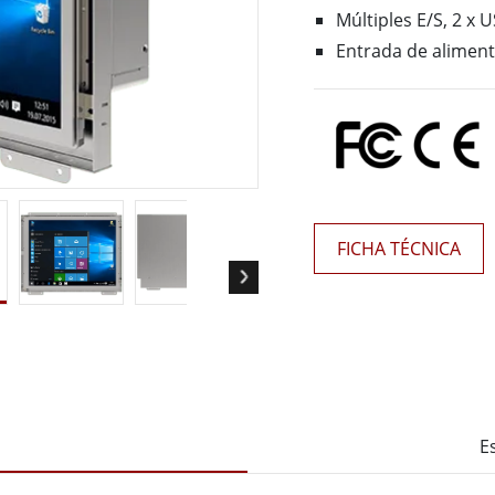
 Gateway
Pantallas Médicas
Múltiples E/S, 2 x 
More
Entrada de aliment
óleo & Gas, Grado ATEX
Tecnología de IA
a resistente de grado ATEX
Movilidad con Edge AI
al portátil resistente con
Panel PC Edge AI
icación ATEX
Box PCs con Edge AI
PC de grado ATEX
More
FICHA TÉCNICA
E