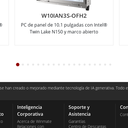
W10IAN3S-OFH2
l®
PC de panel de 10.1 pulgadas con Intel®
Twin Lake N150 y marco abierto
e han creado o mejorado mediante tecnología de IA generativa. Todo el
Inteligencia
Soporte y
Con
to
Corporativa
Asistencia
Con
co
Acerca de Winmate
Garantías
Relaciones con
Centro de Descargas