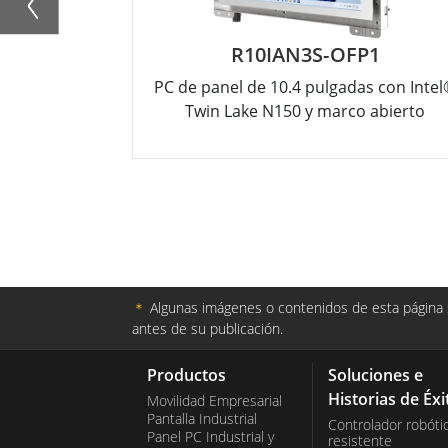
R10IAN3S-OFP1
PC de panel de 10.4 pulgadas con Inte
Twin Lake N150 y marco abierto
＊
Algunas imágenes o contenidos de esta página s
antes de su publicación.
Productos
Soluciones e
Historias de Éxi
Movilidad Empresarial
Pantalla Industrial
Controlador robóti
Panel PC Industrial y
resistente