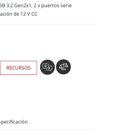
Ordenadores Embebidos Marinos
USB 3.2 Gen2x1, 2 x puertos serie
More
ación de 12 V CC
Grado de Acero Inoxidable
Panel PC de Acero Inoxidable
Pantalla de Acero Inoxidable
RECURSOS
specificación