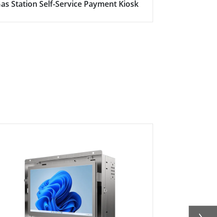
as Station Self-Service Payment Kiosk
Here's why s
becoming in