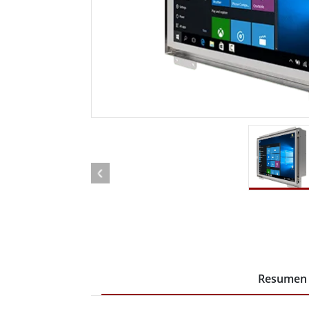
Radio
Ordenador montado en vehículo con
Android
Tableta montada en vehículo
Controlador Robótico
Petr
Resistente
Tablet
Movilidad con Edge AI
Termin
certif
Controlador robótico
Panel 
Resumen