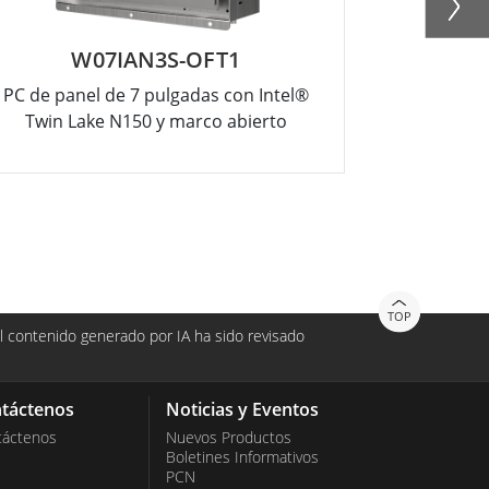
W07IAN3S-OFT1
R
PC de panel de 7 pulgadas con Intel®
PC de panel
Twin Lake N150 y marco abierto
Twin La
TOP
 contenido generado por IA ha sido revisado
táctenos
Noticias y Eventos
táctenos
Nuevos Productos
Boletines Informativos
PCN