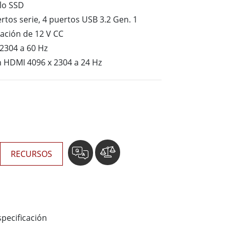
Ordenadores Embebidos Marinos
lo SSD
More
ertos serie, 4 puertos USB 3.2 Gen. 1
ación de 12 V CC
Grado de Acero Inoxidable
2304 a 60 Hz
Panel PC de Acero Inoxidable
 HDMI 4096 x 2304 a 24 Hz
Pantalla de Acero Inoxidable
RECURSOS
specificación