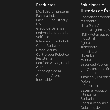
Productos
Soluciones e
Historias de Éxi
Movilidad Empresarial
Pantalla Industrial
Controlador robóti
Panel PC Industrial y
resistente
HMI
Listo Para IA
Grado de Defensa
Energía, Química, 
Ordenador Montado en
HMI / Automatizac
Vehículo
Industrial
Informática Embebida
Agrícola
Grado Sanitario
Transporte
Grado Marino
Industria Alimentar
Controlador Robótico
Higiénica
Resistente
Marina
Petróleo & Gas, Grado
Seguridad Pública
ATEX
IIoT y Computación
Tecnología de IA
Perimetral
Grado de Acero
Almacén y Logístic
Inoxidable
Defensa
Infraestructura
Sistema robótico
inteligente
Sanitaria
Energía Renovable
Quioscos de