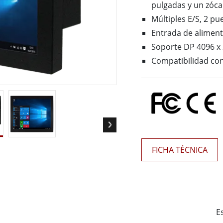
 Gateway
Pantallas Médicas
pulgadas y un zóca
More
Múltiples E/S, 2 pu
Entrada de aliment
óleo & Gas, Grado ATEX
Tecnología de IA
Soporte DP 4096 x 
a resistente de grado ATEX
Movilidad con Edge AI
Compatibilidad con
al portátil resistente con
Panel PC Edge AI
icación ATEX
Box PCs con Edge AI
PC de grado ATEX
More
FICHA TÉCNICA
E