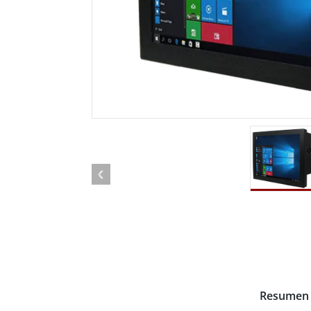
Radio
Ordenador montado en vehículo con
Android
Tableta montada en vehículo
Controlador Robótico
Petr
Resistente
Tablet
Movilidad con Edge AI
Termin
certif
Controlador robótico
Panel 
Resumen