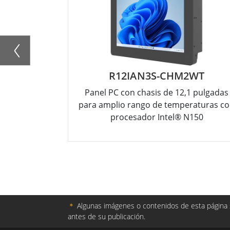
R12IAN3S-CHM2WT
Panel PC con chasis de 12,1 pulgadas
para amplio rango de temperaturas c
procesador Intel® N150
＊
Algunas imágenes o contenidos de esta página s
antes de su publicación.