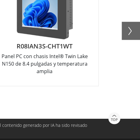
R08IAN3S-CHT1WT
R
Panel PC con chasis Intel® Twin Lake
PC de panel
N150 de 8.4 pulgadas y temperatura
N1
amplia
TOP
 contenido generado por IA ha sido revisado