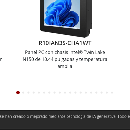
R10IAN3S-CHA1WT
Panel PC con chasis Intel® Twin Lake
on
N150 de 10.44 pulgadas y temperatura
amplia
e han creado o mejorado mediante tecnología de IA generativa. Todo el