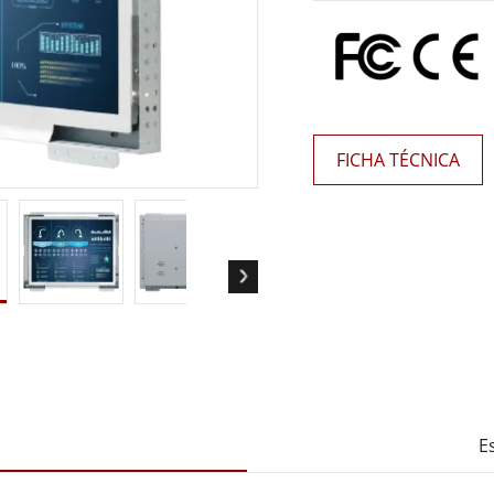
 Gateway
Pantallas Médicas
More
óleo & Gas, Grado ATEX
Tecnología de IA
a resistente de grado ATEX
Movilidad con Edge AI
al portátil resistente con
Panel PC Edge AI
FICHA TÉCNICA
icación ATEX
Box PCs con Edge AI
PC de grado ATEX
More
E