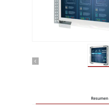
Radio
Ordenador montado en vehículo con
Android
Tableta montada en vehículo
Controlador Robótico
Petr
Resistente
Tablet
Movilidad con Edge AI
Termin
certif
Controlador robótico
Panel 
Resumen