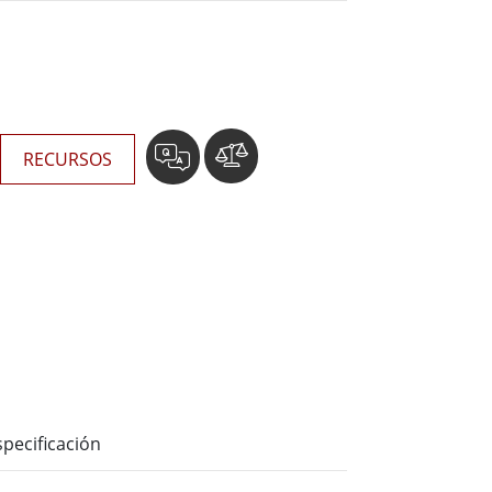
Ordenadores Embebidos Marinos
More
Grado de Acero Inoxidable
Panel PC de Acero Inoxidable
Pantalla de Acero Inoxidable
RECURSOS
specificación