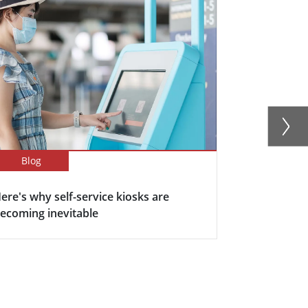
Blog
Blog
ere's why self-service kiosks are
5 Keys Bene
ecoming inevitable
Display