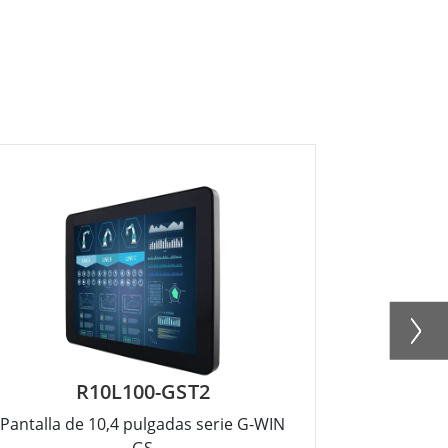
R10L100-GST2
R1
Pantalla de 10,4 pulgadas serie G-WIN
Pantalla d
GS