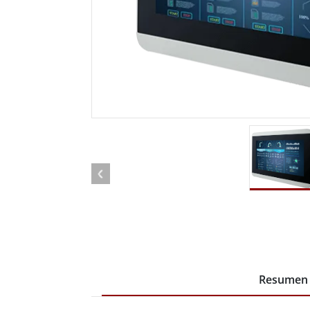
Radio
Ordenador montado en vehículo con
Android
Tableta montada en vehículo
Controlador Robótico
Petr
Resistente
Tablet
Movilidad con Edge AI
Termin
certif
Controlador robótico
Panel 
Resumen