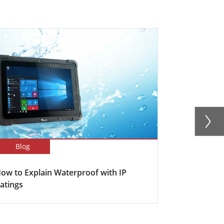
Blog
Blog
ow to Explain Waterproof with IP
Here's why s
atings
becoming in