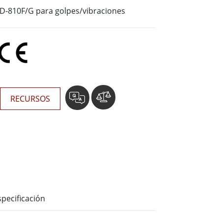
Ordenadores Embebidos Marinos
D-810F/G para golpes/vibraciones
More
Grado de Acero Inoxidable
Panel PC de Acero Inoxidable
Pantalla de Acero Inoxidable
RECURSOS
specificación