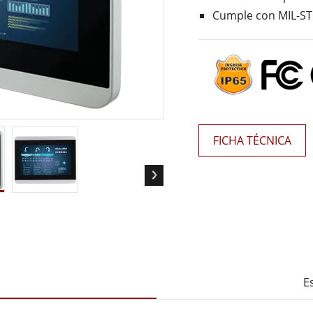
 Gateway
Pantallas Médicas
Cumple con MIL-ST
More
óleo & Gas, Grado ATEX
Tecnología de IA
a resistente de grado ATEX
Movilidad con Edge AI
al portátil resistente con
Panel PC Edge AI
icación ATEX
Box PCs con Edge AI
PC de grado ATEX
FICHA TÉCNICA
More
E