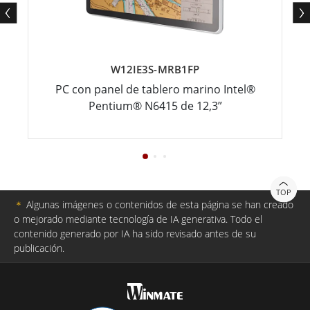
W12IE3S-MRB1FP
PC con panel de tablero marino Intel®
Pentium® N6415 de 12,3”
TOP
＊
Algunas imágenes o contenidos de esta página se han creado
o mejorado mediante tecnología de IA generativa. Todo el
contenido generado por IA ha sido revisado antes de su
publicación.