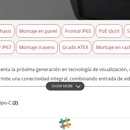
 Gateway
Pantallas Médicas
More
óleo & Gas, Grado ATEX
Tecnología de IA
hasis
Montaje en panel
Frontal IP65
PoE táctil
S
a resistente de grado ATEX
Movilidad con Edge AI
al portátil resistente con
Panel PC Edge AI
icación ATEX
/ IP67
Montaje trasero
Grado ATEX
Box PCs con Edge AI
Montaje en rac
PC de grado ATEX
More
enta la próxima generación en tecnología de visualización
permite una conectividad integral, combinando entrada de vid
SHOW MORE
B Tipo-C.
Tipo-C
(2)
alla USB Tipo-C de Winmate ofrece un rendimiento superior 
l, señalización digital y sistemas de punto de venta (POS).
esolución proporciona imágenes nítidas y claras, mejorando 