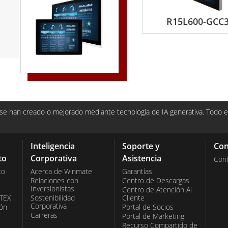
R15L600-GCC3
e han creado o mejorado mediante tecnología de IA generativa. Todo el
Inteligencia
Soporte y
Con
to
Corporativa
Asistencia
Con
co
Acerca de Winmate
Garantías
Relaciones con
Centro de Descargas
Inversionistas
Centro de Atención Al
ATEX
Sostenibilidad
Cliente
Corporativa
ión
Portal de Socios
Carreras
Portal de Marketing
Recurso Compartido de