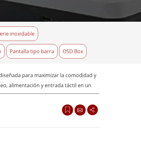
Ordenadores Embebidos Marinos
More
Grado de Acero Inoxidable
erie inoxidable
Panel PC de Acero Inoxidable
Pantalla de Acero Inoxidable
k
Pantalla tipo barra
OSD Box
, diseñada para maximizar la comodidad y
eo, alimentación y entrada táctil en un
y alta calidad, siendo ideal para
 Su configuración plug-and-play simplifica
la productividad y la experiencia del