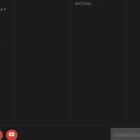
Archivos
ia e
a