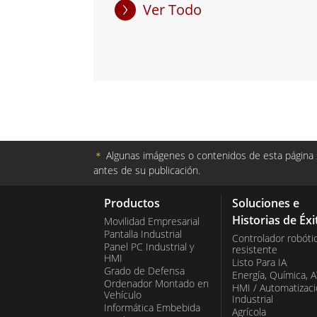
Ver Todo
＊
Algunas imágenes o contenidos de esta página s
antes de su publicación.
Productos
Soluciones e
Historias de Éxi
Movilidad Empresarial
Pantalla Industrial
Controlador robóti
Panel PC Industrial y
resistente
HMI
Listo Para IA
Grado de Defensa
Energía, Química, 
Ordenador Montado en
HMI / Automatizac
Vehículo
Industrial
Informática Embebida
Agrícola