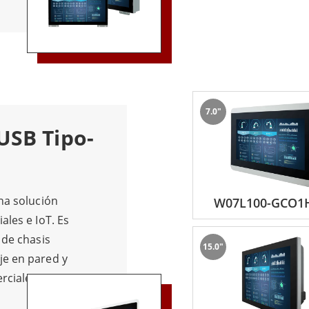
7.0"
 USB Tipo-
na solución
W07L100-GCO1
ales e IoT. Es
 de chasis
15.0"
je en pared y
rciales.