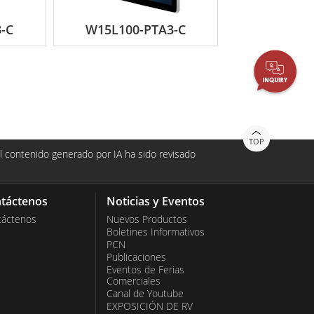
-C
W15L100-PTA3-C
TOP
 contenido generado por IA ha sido revisado
táctenos
Noticias y Eventos
táctenos
Nuevos Productos
Boletines Informativos
PCN
Publicaciones
Eventos de Ferias
Comerciales
Canal de Youtube
EXPOSICIÓN DE RV