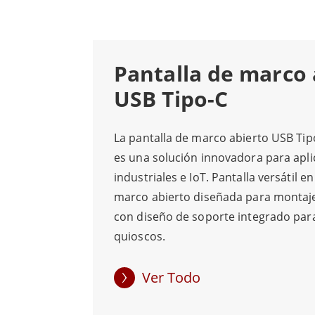
usuario.
La tecnología táctil avanzada de esta panta
Pantalla de marco 
solución perfecta para quioscos interactivo
USB Tipo-C
Además de su conectividad avanzada y ent
La pantalla de marco abierto USB Ti
ángulos de visión y compatibilidad con di
es una solución innovadora para apli
industriales e IoT. Pantalla versátil 
Con un diseño elegante y características 
marco abierto diseñada para montaje
amplia gama de aplicaciones industriales y
con diseño de soporte integrado para
quioscos.
Ver Todo