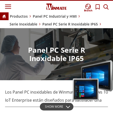
Branch
Productos
Panel PC Industrial y HMI
Serie Inoxidable
Panel PC Serie R Inoxidable IP65
Panel PC Serie R
Inoxidable IP65
Los Panel PC inoxidables de Winmate con Windows 10
IoT Enterprise están diseñados para satisfacer una
SHOW MORE
amplia gama de aplicaciones industriales con sus