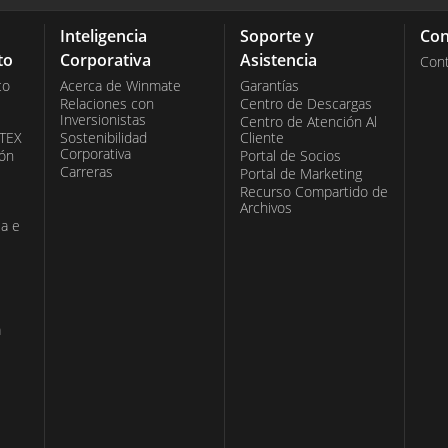
Inteligencia
Soporte y
Con
ón informática fiable y flexible diseñada para
to
Corporativa
Asistencia
Con
ales. Su avanzada potencia de procesamiento, su
co
Acerca de Winmate
Garantías
Relaciones con
Centro de Descargas
nes configurables la convierten en la opción ideal
Inversionistas
Centro de Atención Al
 artificial y los sistemas de transporte.
ATEX
Sostenibilidad
Cliente
Corporativa
ión
Portal de Socios
Carreras
Portal de Marketing
Recurso Compartido de
Archivos
ia e
a