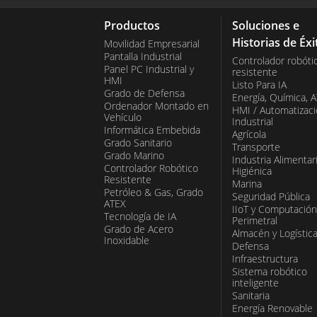
Productos
Soluciones e
Winmate x86 Embedded Board es una soluci
Historias de Éxi
Movilidad Empresarial
una amplia gama de aplicaciones industri
Pantalla Industrial
Controlador robóti
Panel PC Industrial y
resistente
conectividad de alta velocidad y sus opcio
HMI
Listo Para IA
Grado de Defensa
para la automatización industrial, la visión
Energía, Química, 
Ordenador Montado en
HMI / Automatizac
Vehículo
Industrial
Informática Embebida
Agrícola
Grado Sanitario
Transporte
Grado Marino
Industria Alimentar
Controlador Robótico
Higiénica
Resistente
Marina
Petróleo & Gas, Grado
Seguridad Pública
ATEX
IIoT y Computación
Tecnología de IA
Perimetral
Grado de Acero
Almacén y Logístic
Inoxidable
Defensa
Infraestructura
Sistema robótico
inteligente
Sanitaria
Energía Renovable