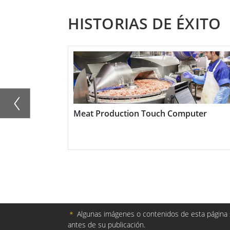
configuración disponibles para adaptarse 
HISTORIAS DE ÉXITO
RAM, almacenamiento adicional o interface
puede personalizarse para satisfacer sus
Con su diseño robusto y sus componentes d
diseñada para soportar las duras condicio
golpes, vibraciones y temperaturas extrem
Meat Production Touch Computer
continuo en condiciones exigentes.
La placa Winmate x86 Embedded Board es 
industriales, como la automatización industr
transporte. Puede ayudar a mejorar la efic
tiempo de inactividad, lo que en última i
＊
Algunas imágenes o contenidos de esta página s
mayor rendimiento.
antes de su publicación.