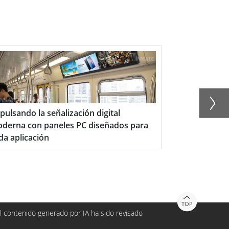
lsando la señalización digital
Bridge Worksta
rna con paneles PC diseñados para
 aplicación
TOP
 contenido generado por IA ha sido revisado