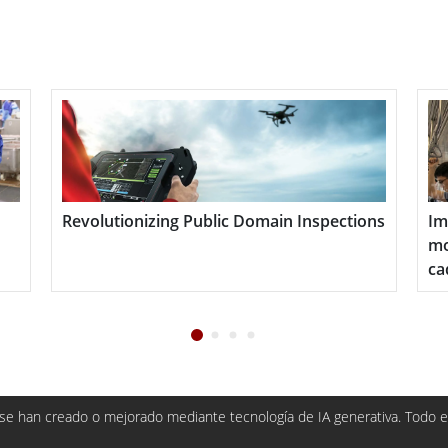
a sus requisitos específicos. Tanto si necesita más
s de E/S especializadas, esta placa integrada
 necesidades.
e calidad industrial, la placa integrada x86 está
nes de los entornos industriales. Es resistente a
as, lo que garantiza un funcionamiento fiable y
Revolutionizing Public Domain Inspections
Impu
mode
cada
ideal para una gran variedad de aplicaciones
ial, la visión artificial y los sistemas de
iencia, aumentar la productividad y reducir el
nstancia se traduce en un ahorro de costes y un
e han creado o mejorado mediante tecnología de IA generativa. Todo el