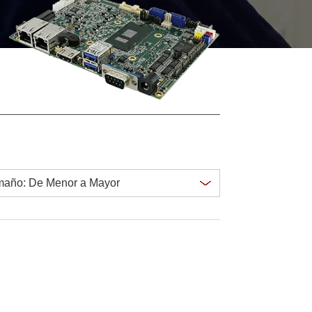
Ordenadores Embebidos Marinos
More
Grado de Acero Inoxidable
Panel PC de Acero Inoxidable
Pantalla de Acero Inoxidable
Clear all