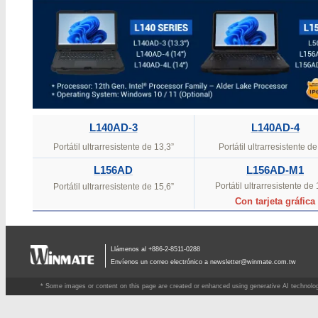
L140AD-3
L140AD-4
Portátil ultrarresistente de 13,3”
Portátil ultrarresistente de
L156AD
L156AD-M1
Portátil ultrarresistente de 
Portátil ultrarresistente de 15,6”
Con tarjeta gráfica
Llámenos al +886-2-8511-0288
Envíenos un correo electrónico a
newsletter@winmate.com.tw
* Some images or content on this page are created or enhanced using generative AI technology