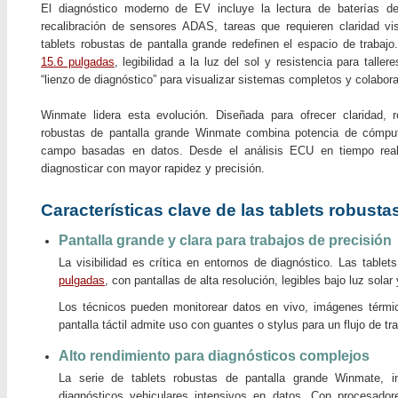
El diagnóstico moderno de EV incluye la lectura de baterías de a
recalibración de sensores ADAS, tareas que requieren claridad vis
tablets robustas de pantalla grande redefinen el espacio de trabaj
15.6 pulgadas
, legibilidad a la luz del sol y resistencia para talle
“lienzo de diagnóstico” para visualizar sistemas completos y colabora
Winmate lidera esta evolución. Diseñada para ofrecer claridad, re
robustas de pantalla grande Winmate combina potencia de cómputo
campo basadas en datos. Desde el análisis ECU en tiempo real
diagnosticar con mayor rapidez y precisión.
Características clave de las tablets robust
Pantalla grande y clara para trabajos de precisión
La visibilidad es crítica en entornos de diagnóstico. Las tabl
pulgadas
, con pantallas de alta resolución, legibles bajo luz sola
Los técnicos pueden monitorear datos en vivo, imágenes térmica
pantalla táctil admite uso con guantes o stylus para un flujo de tr
Alto rendimiento para diagnósticos complejos
La serie de tablets robustas de pantalla grande Winmate, i
diagnósticos vehiculares intensivos en datos. Con procesad