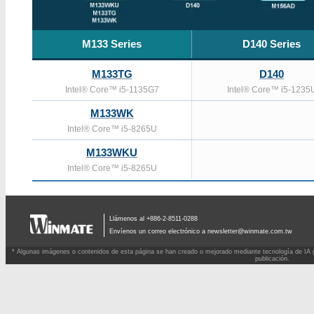
M133 Series
D140 Series
M133TG
D140
Intel® Core™ i5-­1135G7
Intel® Core™ i5-1235
M133WK
Intel® Core™ i5-8265U
M133WKU
Intel® Core™ i5-8265U
Llámenos al +886-2-8511-0288
Envíenos un correo electrónico a
newsletter@winmate.com.tw
* Algunas imágenes o contenidos de esta página se han creado o mejorado mediante tecnología de IA g
publicación.