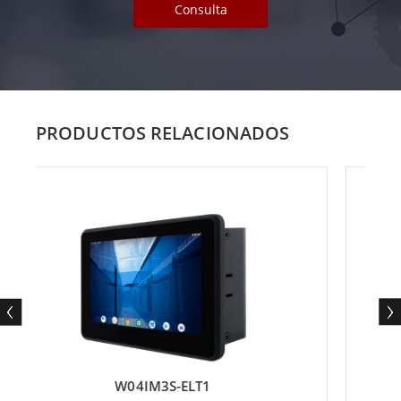
Consulta
PRODUCTOS RELACIONADOS
W04IM3S-ELT1
W10IM3