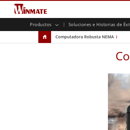
Productos
Soluciones e Historias de Éxi
Movilidad Empresarial
Controlador robótico
Acerca de Winmate
Garantías
Nuevos Productos
Panta
Listo
Rela
Cent
Bole
Computadora Robusta NEMA
resistente
Inve
Portátiles resistentes
Multitá
Eventos de Ferias
Cana
CAP)
Controlador de tableta robusto
Agrícola
Comerciales
Tran
Co
Recurso Compartido de
Marco 
Ordenadores portátiles
Archivos
Tecnologías Centrales
Blog
Chasis
Tabletas resistentes Windows
Montaj
IIoT y Computación
Alma
Tabletas resistentes Android
Fronta
Perimetral
Tabletas ultrarresistentes
Sist
PoE tác
Radio PoC
USB T
Quioscos de Autoservicio
Gobi
Movilidad con Edge AI
Serie 
Estación de Carga
Hist
Inteligente
Ordenador Montado en
Info
Vehículo
Box PC
Ordenador montado en vehículo con
IoT G
Windows