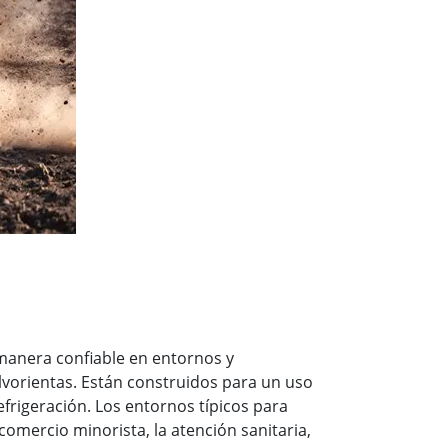
Ordenadores Embebidos Marinos
More
Grado de Acero Inoxidable
Panel PC de Acero Inoxidable
Pantalla de Acero Inoxidable
anera confiable en entornos y
vorientas. Están construidos para un uso
efrigeración. Los entornos típicos para
 comercio minorista, la atención sanitaria,