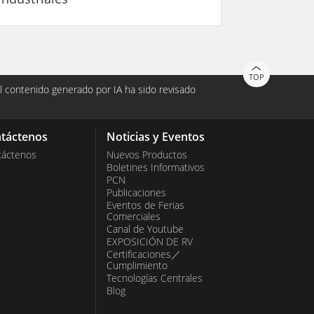
TOP
 contenido generado por IA ha sido revisado
táctenos
Noticias y Eventos
táctenos
Nuevos Productos
Boletines Informativos
PCN
Publicaciones
Eventos de Ferias
Comerciales
Canal de Youtube
EXPOSICIÓN DE RV
Certificaciones／
Cumplimiento
Tecnologías Centrales
Blog