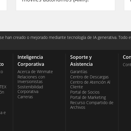
e han creado o mejorado mediante tecnología de IA generativa. Todo el
Inteligencia
Soporte y
Con
to
Corporativa
Asistencia
Con
co
Acerca de Winmate
Garantías
Relaciones con
Centro de Descargas
Inversionistas
Centro de Atención Al
ATEX
Sostenibilidad
Cliente
Corporativa
ión
Portal de Socios
Carreras
Portal de Marketing
Recurso Compartido de
Archivos
ia e