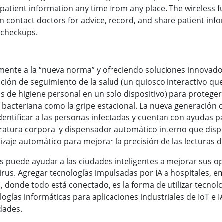
patient information any time from any place. The wireless fu
contact doctors for advice, record, and share patient infor
 checkups.
ente a la “nueva norma” y ofreciendo soluciones innovado
ión de seguimiento de la salud (un quiosco interactivo qu
s de higiene personal en un solo dispositivo) para protege
bacteriana como la gripe estacional. La nueva generación de
a identificar a las personas infectadas y cuentan con ayudas 
ratura corporal y dispensador automático interno que dispe
dizaje automático para mejorar la precisión de las lecturas 
s puede ayudar a las ciudades inteligentes a mejorar sus o
virus. Agregar tecnologías impulsadas por IA a hospitales, 
tes, donde todo está conectado, es la forma de utilizar tecn
ogías informáticas para aplicaciones industriales de IoT e I
dades.