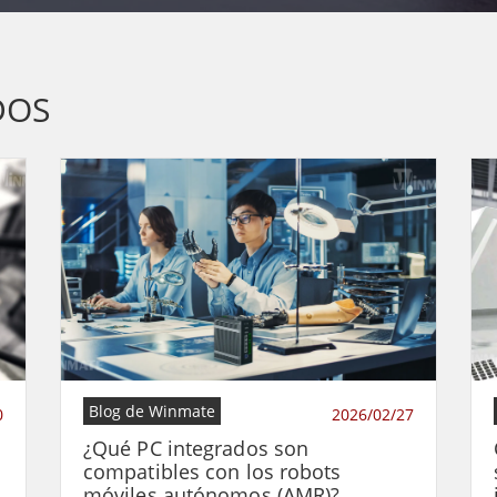
DOS
Blog de Winmate
0
2026/02/27
¿Qué PC integrados son
compatibles con los robots
móviles autónomos (AMR)?