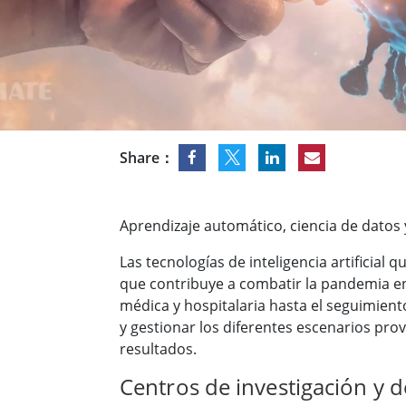
Radio
Ordenador montado en vehículo con
Android
Tableta montada en vehículo
Controlador Robótico
Petr
Resistente
Tablet
Movilidad con Edge AI
Termin
certif
Controlador robótico
Share：
Panel 
Aprendizaje automático, ciencia de datos 
Las tecnologías de inteligencia artificia
que contribuye a combatir la pandemia en
médica y hospitalaria hasta el seguimiento
y gestionar los diferentes escenarios prov
resultados.
Centros de investigación y d