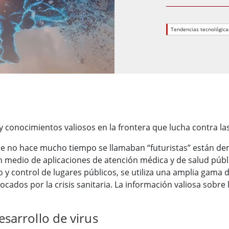
 Gateway
Pantallas Médicas
More
Tendencias tecnológica
óleo & Gas, Grado ATEX
Tecnología de IA
a resistente de grado ATEX
Movilidad con Edge AI
al portátil resistente con
Panel PC Edge AI
icación ATEX
Box PCs con Edge AI
PC de grado ATEX
More
y conocimientos valiosos en la frontera que lucha contra la
l que no hace mucho tiempo se llamaban “futuristas” están 
 medio de aplicaciones de atención médica y de salud públi
 y control de lugares públicos, se utiliza una amplia gama d
ocados por la crisis sanitaria. La información valiosa sobr
esarrollo de virus