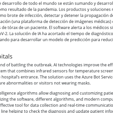
 de desarrollo de todo el mundo se están sumando y desarro
mo resultado de la pandemia. Los productos y soluciones re
mo brote de infección, detectar y detener la propagación de
ación (una plataforma de detección de imágenes médicas) q
s de tórax de un paciente. El software alerta a los médicos 
-2. La solución de IA ha acortado el tiempo de diagnóstic
ajando para desarrollar un modelo de predicción para reduc
itals
-end of battling the outbreak. AI technologies improve the ef
tem that combines infrared sensors for temperature screen
e hospital’s entrance. The solution uses the Azure Bot Servic
re abnormalities or visitors not wearing masks.
telligence algorithms allow diagnosing and customizing patie
 utilizing the software, different algorithms, and modern c
ffective tool for data collection and real-time communicati
 line helping to check the diagnosis and update patient info