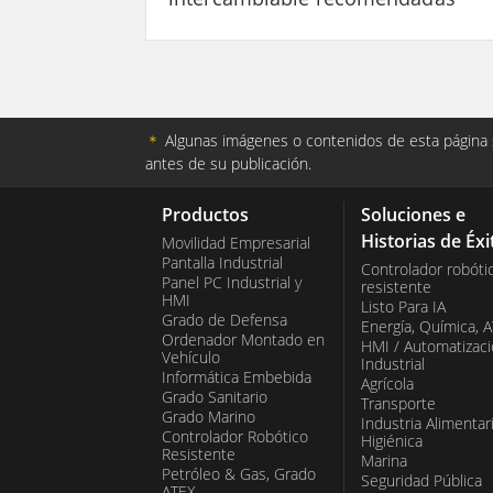
＊
Algunas imágenes o contenidos de esta página s
antes de su publicación.
Productos
Soluciones e
Historias de Éxi
Movilidad Empresarial
Pantalla Industrial
Controlador robóti
Panel PC Industrial y
resistente
HMI
Listo Para IA
Grado de Defensa
Energía, Química, 
Ordenador Montado en
HMI / Automatizac
Vehículo
Industrial
Informática Embebida
Agrícola
Grado Sanitario
Transporte
Grado Marino
Industria Alimentar
Controlador Robótico
Higiénica
Resistente
Marina
Petróleo & Gas, Grado
Seguridad Pública
ATEX