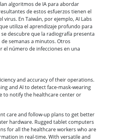
llan algoritmos de IA para abordar
sultantes de estos esfuerzos tienen el
l virus. En Taiwán, por ejemplo, AI Labs
ue utiliza el aprendizaje profundo para
si se descubre que la radiografía presenta
o de semanas a minutos. Otros
ir el número de infecciones en una
ficiency and accuracy of their operations.
ing and AI to detect face-mask-wearing
e to notify the healthcare center or
nt care and follow-up plans to get better
omputer hardware. Rugged tablet computers
ons for all the healthcare workers who are
rmation in real-time. With versatile and