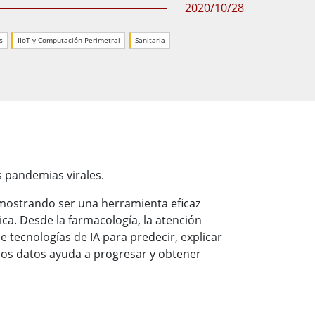
Ordenadores Embebidos Marinos
2020/10/28
More
s
IIoT y Computación Perimetral
Sanitaria
Grado de Acero Inoxidable
Panel PC de Acero Inoxidable
Pantalla de Acero Inoxidable
s pandemias virales.
demostrando ser una herramienta eficaz
ca. Desde la farmacología, la atención
e tecnologías de IA para predecir, explicar
e los datos ayuda a progresar y obtener